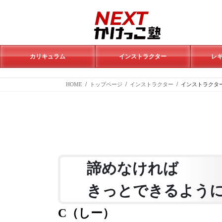
コ
ナ
ン
ビ
テ
ゲ
ン
ー
ツ
シ
へ
ョ
カリキュラム
インストラクター
レ
ス
ン
キ
に
HOME
トップページ
インストラクター
インストラクタ
ッ
移
プ
動
諦めなければ
きっとできるよう
C（しー）