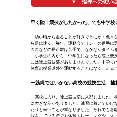
▼ 指導への想い
早く陸上競技がしたかった、でも中学校
幼い頃から走ることが好きでとにかく色々な
ら足は速く、毎年、運動会でリレーの選手に
久走などの長距離は苦手で、なかなかタイム
小学生の内から、中学生になったら陸上競技
には陸上競技部がありませんでした。中学で
体育の授業以外で運動することはなく、走る
一筋縄ではいかない高校の競技生活、挫
高校に入り、陸上競技部に入部しました。初
に大きな差がありました。練習に着いていけ
たりと辛いことが重なりました。それでも念
我をしている時でも体幹トレーニングや、ス