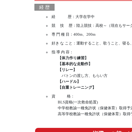
経 歴
経 歴：
大学在学中
競 技 歴：
陸上競技：高校～（現在もサー
専 門 種 目：400m、200m
好き な こと：運動すること、歌うこと、寝る
指 導 内 容：
【体力作り練習】
【基本的な走動作】
【リレー】
バトンの渡し方、もらい方
【ハードル】
【自重トレーニング】
資 格：
BLS資格(一次救命処置)
中学校教諭一種免許状（保健体育）取得予
高等学校教諭一種免許状（保健体育）取得