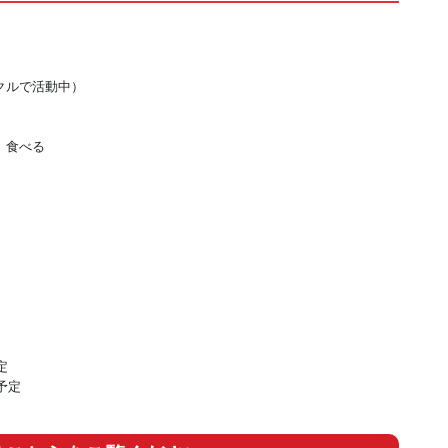
クルで活動中）
、食べる
定
予定