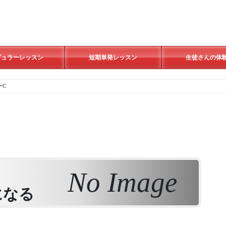
ギュラーレッスン
短期単発レッスン
生徒さんの体
ーC
No Image
になる