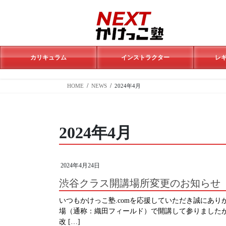
コ
ナ
ン
ビ
テ
ゲ
ン
ー
ツ
シ
へ
ョ
カリキュラム
インストラクター
レ
ス
ン
キ
に
HOME
NEWS
2024年4月
ッ
移
プ
動
2024年4月
2024年4月24日
渋谷クラス開講場所変更のお知らせ
いつもかけっこ塾.comを応援していただき誠にあ
場（通称：織田フィールド）で開講して参りましたが、
改 […]