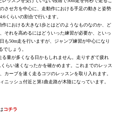
だレッスンを受けていない段階で50m走を何秒で走るこ
のさせ方を中心に、走動作における手足の動きと姿勢
:6くらいの割合で行います。
動作における大きな1歩とはどのようなものなのか、ど
、それを高めるにはどういった練習が必要か、といっ
日も50m走を行いますが、ジャンプ練習が中心になり
るでしょう。
走る量が多くなる日かもしれません。走りすぎて疲れ
どれくらい速くなったかを確かめます。これまでのレッス
、カーブを速く走るコツのレッスンを取り入れます。
ィニッシュ付近と第1曲走路が木陰になっています。
は
コチラ