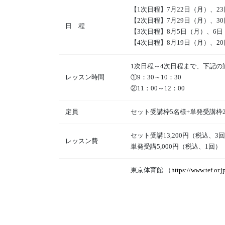
【1次日程】7月22日（月）、2
【2次日程】7月29日（月）、3
日 程
【3次日程】8月5日（月）、6
【4次日程】8月19日（月）、2
1次日程～4次日程まで、下記の
レッスン時間
①9：30～10：30
②11：00～12：00
定員
セット受講枠5名様+単発受講枠
セット受講13,200円（税込、3
レッスン費
単発受講5,000円（税込、1回）
東京体育館 （
https://www.tef.or.j