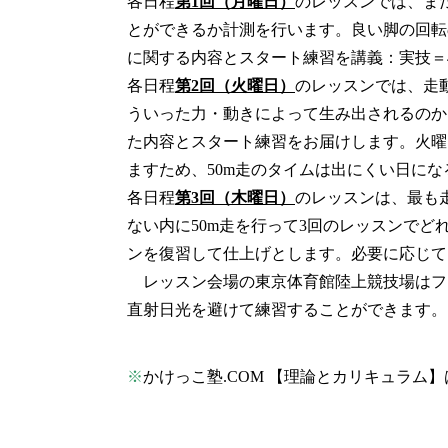
各日程
第1回（月曜日）
のレッスンでは、ま
とができるか計測を行います。良い脚の回転
に関する内容とスタート練習を講義：実技＝4
各日程
第2回（火曜日）
のレッスンでは、走
ういった力・動きによって生み出されるのか
た内容とスタート練習をお届けします。火曜
ますため、50m走のタイムは出にくい日にな
各日程
第3回（木曜日）
のレッスンは、最も
ない内に50m走を行って3回のレッスンで
ンを復習して仕上げとします。必要に応じて
レッスン会場の東京体育館陸上競技場はフ
直射日光を避けて練習することができます。
※
かけっこ塾.COM 【理論とカリキュラム】