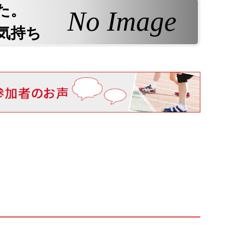
た。
No Image
気持ち