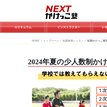
コ
ナ
ン
ビ
テ
ゲ
ン
ー
ツ
シ
へ
ョ
カリキュラム
インストラクター
レ
ス
ン
キ
に
HOME
トップページ
短期単発レッスン
短期かけっこ教室
ッ
移
プ
動
2024年夏の少人数制か