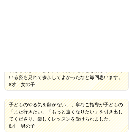
体育が基本嫌いで走ることにも苦手意識があり、クラ
スで足が遅いことにも体力テストのたびに落ち込んで
いたんですが、昨年はじめて参加させてもらったかけ
っこ教室は、今回、前日からとても楽しみにしてい
て、終わったあとも明日も行きたい！と言うほどでし
た。タイムもあがり喜びや達成感があり嬉しいみたい
です。走り方も教わったあとすごくきれいになるので
私も感動しています。苦手だったことを楽しくやって
いる姿も見れて参加してよかったなと毎回思います。
8才 女の子
子どものやる気を削がない、丁寧なご指導が子どもの
「また行きたい」「もっと速くなりたい」を引き出し
てくださり、楽しくレッスンを受けられました。
8才 男の子