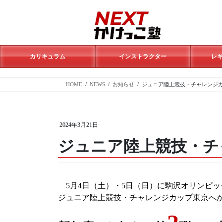
コ
ナ
ン
ビ
テ
ゲ
ン
ー
ツ
シ
へ
ョ
カリキュラム
インストラクター
レ
ス
ン
キ
に
HOME
NEWS
お知らせ
ジュニア陸上競技・チャレンジ
ッ
移
プ
動
2024年3月21日
ジュニア陸上競技・チ
5月4日（土）・5日（日）に駒沢オリンピッ
ジュニア陸上競技・チャレンジカップ東京へか