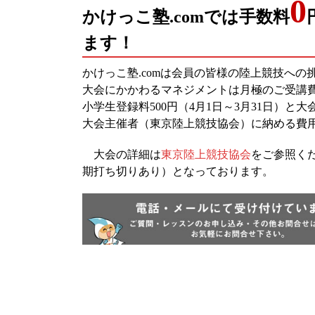
0
かけっこ塾.comでは手数料
ます！
かけっこ塾.comは会員の皆様の陸上競技への
大会にかかわるマネジメントは月極のご受講
小学生登録料500円（4月1日～3月31日）と大会参
大会主催者（東京陸上競技協会）に納める費
大会の詳細は
東京陸上競技協会
をご参照くだ
期打ち切りあり）となっております。