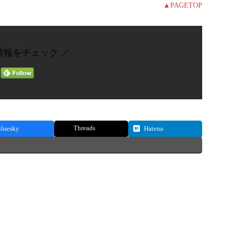
▲PAGETOP
情報をチェック ／
Threads
luesky
Hatena